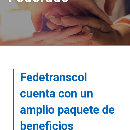
Fedetranscol
cuenta con un
amplio paquete de
beneficios