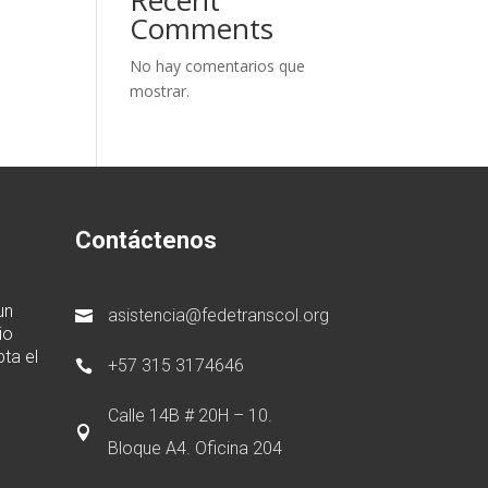
Recent
Comments
No hay comentarios que
mostrar.
Contáctenos
un
asistencia@fedetranscol.org

io
ta el
+57 315 3174646

Calle 14B # 20H – 10.

Bloque A4. Oficina 204