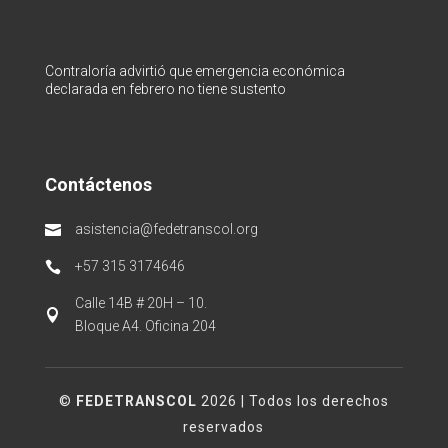
Contraloría advirtió que emergencia económica
declarada en febrero no tiene sustento
Contáctenos
asistencia@fedetranscol.org

+57 315 3174646

Calle 14B # 20H – 10.

Bloque A4. Oficina 204
©
FEDETRANSCOL
2026 | Todos los derechos
reservados