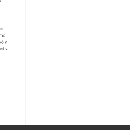
a
ión
rmó
vó a
ontra