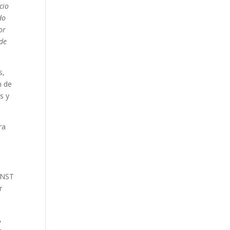
cio
do
or
 de
s,
n de
s y
ra
SINST
r
,