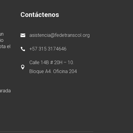
Contáctenos
un
asistencia@fedetranscol.org

io
ta el
+57 315 3174646

Calle 14B # 20H – 10.

Bloque A4. Oficina 204
arada