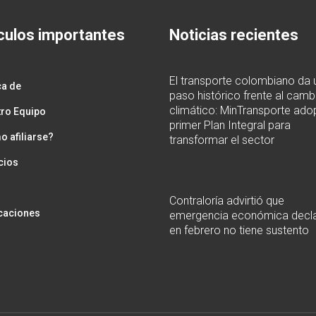
culos importantes
Noticias recientes
El transporte colombiano da 
ca de
paso histórico frente al camb
climático: MinTransporte adop
ro Equipo
primer Plan Integral para
 afiliarse?
transformar el sector
cios
Contraloría advirtió que
caciones
emergencia económica decl
en febrero no tiene sustento