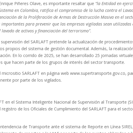
Enrique Piñeres Olave, es importante resaltar que
“la Entidad en ejerci
Sistema en Colombia, ratifica el compromiso de la lucha contra el Lava
nanciación de la Proliferación de Armas de Destrucción Masiva en el sect
es importantes para
prevenir que las empresas vigiladas sean utilizadas
 lavado de activos y financiación del terrorismo
”.
l de supervisión del SARLAFT pretende la actualización de procedimiento
s propios del sistema de gestión documental. Además, la realizació
gación. En lo corrido de 2025, se han desarrollado 25 jornadas virtuale
es que hacen parte de los grupos de interés del sector transporte.
l micrositio SARLAFT en página web www.supertransporte.gov.co, pa
ente por parte de los vigilados.
 en el Sistema Inteligente Nacional de Supervisión al Transporte (
el registro de los Oficiales de Cumplimiento del SARLAFT para el secto
erintendencia de Transporte ante el sistema de Reporte en Línea SIREL