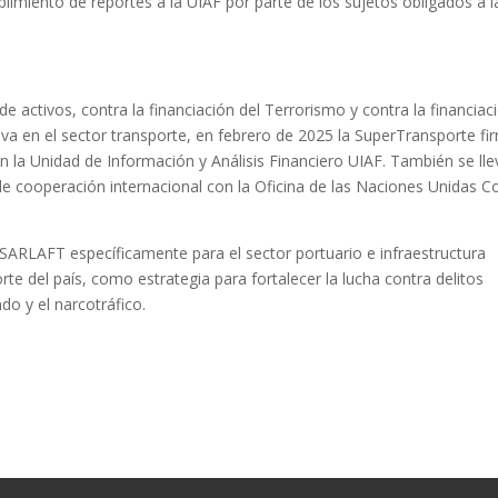
plimiento de reportes a la UIAF por parte de los sujetos obligados a l
 de activos, contra la financiación del Terrorismo y contra la financiac
iva en el sector transporte, en febrero de 2025 la SuperTransporte fi
n la Unidad de Información y Análisis Financiero UIAF. También se lle
e cooperación internacional con la Oficina de las Naciones Unidas C
l SARLAFT específicamente para el sector portuario e infraestructura
te del país, como estrategia para fortalecer la lucha contra delitos
do y el narcotráfico.