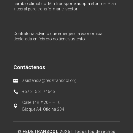
cambio climático: MinTransporte adopta el primer Plan
Integral para transformar el sector
Contraloría advirtió que emergencia económica
declarada en febrero no tiene sustento
Contáctenos
asistencia@fedetranscol.org

+57 315 3174646

Calle 14B # 20H – 10.

Bloque A4. Oficina 204
©
FEDETRANSCOL
2026 | Todos los derechos