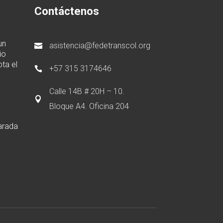
Contáctenos
un
asistencia@fedetranscol.org

io
ta el
+57 315 3174646

Calle 14B # 20H – 10.

Bloque A4. Oficina 204
arada