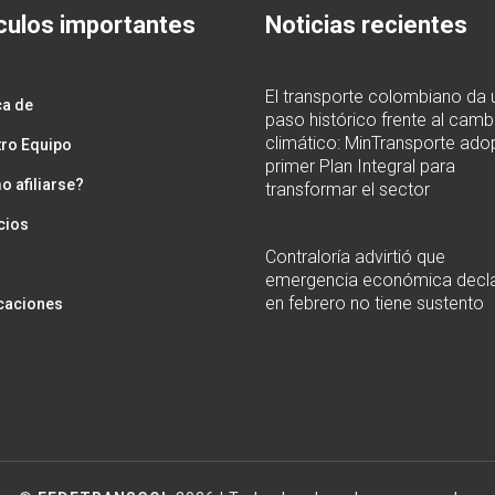
culos importantes
Noticias recientes
El transporte colombiano da 
ca de
paso histórico frente al camb
climático: MinTransporte adop
ro Equipo
primer Plan Integral para
 afiliarse?
transformar el sector
cios
Contraloría advirtió que
emergencia económica decl
en febrero no tiene sustento
caciones