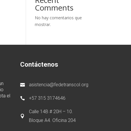
Recent
Comments
No hay comentarios que
mostrar.
Contáctenos
un
asistencia@fedetranscol.org

io
ta el
+57 315 3174646

Calle 14B # 20H – 10.

Bloque A4. Oficina 204